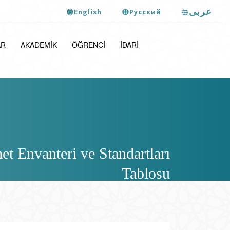
عربى
English
Pусский
AR
AKADEMIK
ÖĞRENCI
İDARI
 Envanteri ve Standartları
Tablosu