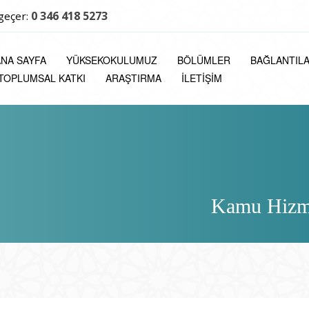
0 346 418 5273
geçer:
ANA SAYFA
YÜKSEKOKULUMUZ
BÖLÜMLER
BAĞLANTIL
TOPLUMSAL KATKI
ARAŞTIRMA
İLETIŞIM
Kamu Hizmet