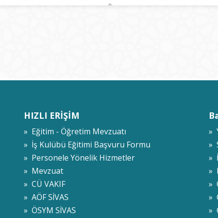
HIZLI ERİŞİM
Ba
» Eğitim - Öğretim Mevzuatı
» 
» İş Kulübü Eğitimi Başvuru Formu
»
» Personele Yönelik Hizmetler
» 
» Mevzuat
» 
» CÜ VAKIF
» 
» AÖF SİVAS
»
» ÖSYM SİVAS
» 