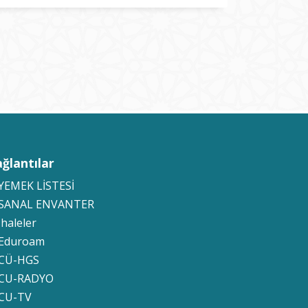
ğlantılar
YEMEK LİSTESİ
 SANAL ENVANTER
İhaleler
Eduroam
CÜ-HGS
 CU-RADYO
CU-TV