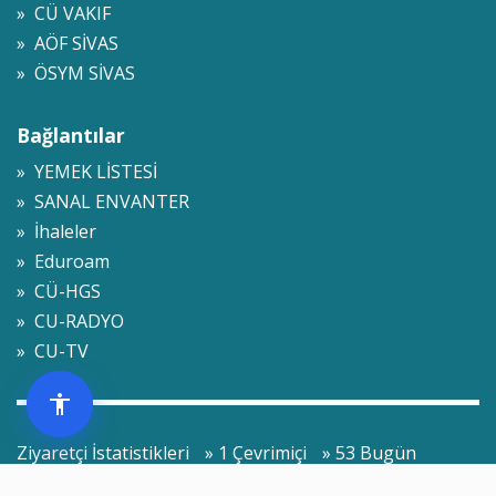
» CÜ VAKIF
» AÖF SİVAS
» ÖSYM SİVAS
Bağlantılar
» YEMEK LİSTESİ
» SANAL ENVANTER
» İhaleler
» Eduroam
» CÜ-HGS
» CU-RADYO
» CU-TV
Ziyaretçi İstatistikleri
» 1 Çevrimiçi
» 53 Bugün
» 312 Dün
» 171,560 Toplam