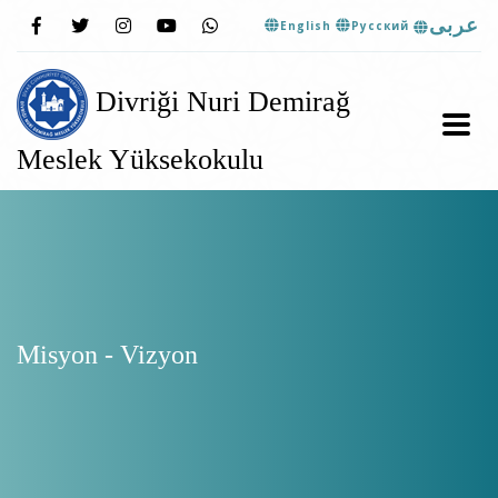
عربى
English
Pусский
Divriği Nuri Demirağ
Meslek Yüksekokulu
Misyon - Vizyon