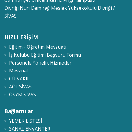
Divriği Nuri Demirağ Meslek Yüksekokulu Divriği /
SİVAS
HIZLI ERİŞİM
» Eğitim - Öğretim Mevzuatı
» İş Kulübü Eğitimi Başvuru Formu
» Personele Yönelik Hizmetler
» Mevzuat
» CÜ VAKIF
» AÖF SİVAS
» ÖSYM SİVAS
Bağlantılar
» YEMEK LİSTESİ
» SANAL ENVANTER