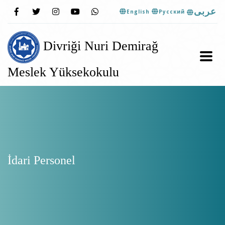
عربى
English
Pусский
Divriği Nuri Demirağ
Meslek Yüksekokulu
İdari Personel